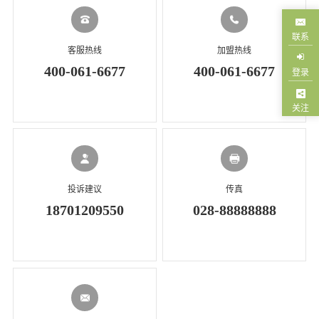
联系
客服热线
加盟热线
400-061-6677
400-061-6677
登录
关注
投诉建议
传真
18701209550
028-88888888