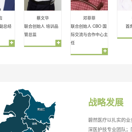
岩
蔡文华
邓菲菲
 副总经
联合创始人 培训品
联合创始人 CBO 国
首
管总监
际交流与合作中心主
任
战略发展
碧然医疗以扎实的业
深医护技专业团队；