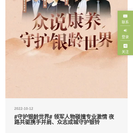
联系
登录
关注
2022-10-12
#守护银龄世界# 领军人物碰撞专业激情 夜
路共驱携手并肩、众志成城守护银铃