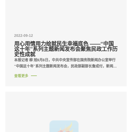
2022-09-12
用心用情用力绘就民生幸福底色 ——“中国
这十年”系列主题新闻发布会聚焦民政工作历
史性成就
本报记者 柳 旭9月8日，中共中央宣传部在国务院新闻办公室举行
“中国这十年”系列主题新闻发布会，民政部副部长詹成付，新闻发
言人、办公厅主任李保俊，社会救助司司长刘喜堂，基层政权建设
查看更多
和社区治理司司长陈越良，···